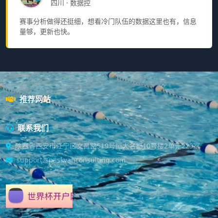
四川 · 数据控
赛事分析做得还挺细，想看冷门队伍的数据这里也有，信息
量够，更新也快。
推荐网站
联系我们
陕西省西安市江宁区文昌路519号恒大名都10号楼2单元229室
support@paskvanconsulting.com