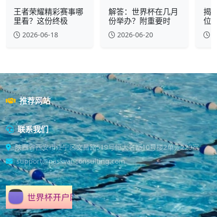
王者荣耀精彩赛事哪
解答：世界杯在几月
揭
里看？这份终极
份举办？附重要时
位
2026-06-18
2026-06-20
2
推荐网站
联系我们
陕西省西安市江宁区文昌路519号恒大名都10号楼2单元229室
support@paskvanconsulting.com