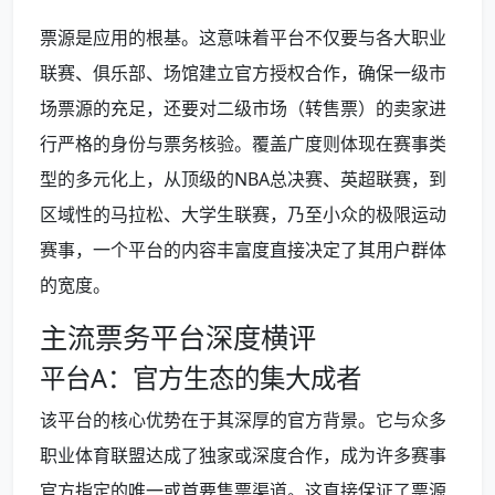
票源是应用的根基。这意味着平台不仅要与各大职业
联赛、俱乐部、场馆建立官方授权合作，确保一级市
场票源的充足，还要对二级市场（转售票）的卖家进
行严格的身份与票务核验。覆盖广度则体现在赛事类
型的多元化上，从顶级的NBA总决赛、英超联赛，到
区域性的马拉松、大学生联赛，乃至小众的极限运动
赛事，一个平台的内容丰富度直接决定了其用户群体
的宽度。
主流票务平台深度横评
平台A：官方生态的集大成者
该平台的核心优势在于其深厚的官方背景。它与众多
职业体育联盟达成了独家或深度合作，成为许多赛事
官方指定的唯一或首要售票渠道。这直接保证了票源