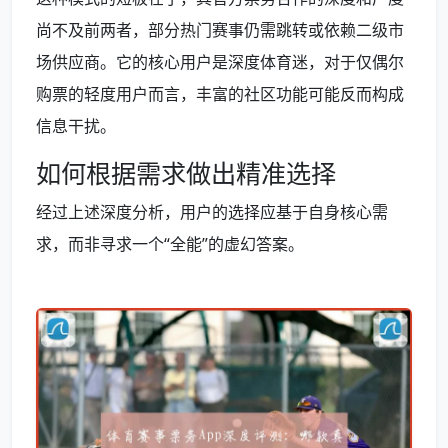
尚不及前两者，部分热门赛事仍需跳转或依赖二级市
场供应商。它的核心用户是深度体育迷，对于仅偶尔
购票的轻度用户而言，丰富的社区功能可能反而构成
信息干扰。
如何根据需求做出精准选择
经过上述深度分析，用户的选择应基于自身核心需
求，而非寻求一个“全能”的虚幻答案。