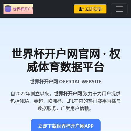
立即注册
世界杯开户网
官网 · 权
威体育数据平台
世界杯开户网 OFFICIAL WEBSITE
自2022年创立以来，
世界杯开户网
致力于为用户提供
包括NBA、英超、欧洲杯、LPL在内的热门赛事直播与
数据服务，广受用户信赖。
立即下载世界杯开户网APP