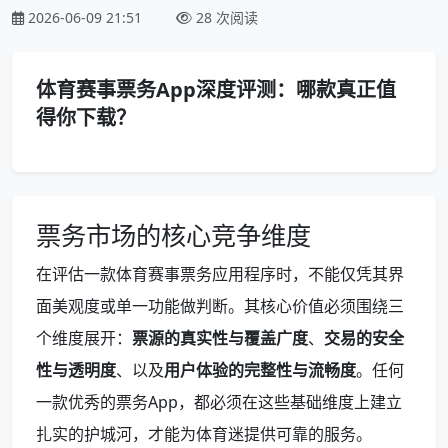
2026-06-09 21:51
28 次阅读
体育赛事票务App深度评测：哪款真正值
得你下载？
票务市场的核心竞争维度
在评估一款体育赛事票务应用程序时，不能仅凭其界
面美观度或单一功能做判断。其核心价值必须围绕三
个维度展开：
票源的真实性与覆盖广度
、
交易的安全
性与透明度
、以及
用户体验的完整性与流畅度
。任何
一款优秀的票务App，都必须在这些基础维度上建立
扎实的护城河，才能为体育迷提供可靠的服务。