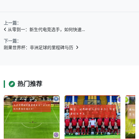
上一篇：
从零到一：新生代电竞选手，如何快速…
下一篇：
刚果世界杯：非洲足球的里程碑与历
热门推荐