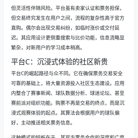
但灵活性伴随风险。平台虽有卖家认证和票务担保，
但交易终究发生在用户之间，流程的复杂性高于官方
直购。偶尔会出现交易纠纷，如临时涨价或交付延
迟。其应用设计更侧重搜索与比价功能，信息流略显
繁杂，对新用户的学习成本稍高。
平台C：沉浸式体验的社区新贵
平台C的崛起路径与众不同。它在确保票务交易安全
可靠的基础上，将大量资源投入社区生态建设。应用
内整合了赛事新闻、球队数据分析、球迷论坛、甚至
赛前派对组织功能。购票不再是交易的终点，而是沉
浸式观赛体验的起点。其算法会根据用户的球队偏
好，主动推送相关票务信息。
这种模式的短板在于，其官方票务合作的深度和广度